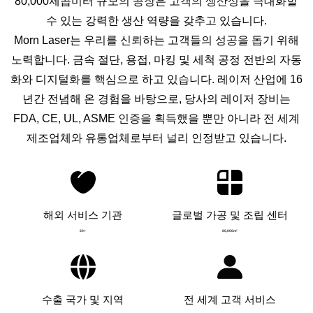
80,000제곱미터 규모의 공장은 고객의 생산성을 극대화할
수 있는 강력한 생산 역량을 갖추고 있습니다.
Morn Laser는 우리를 신뢰하는 고객들의 성공을 돕기 위해
노력합니다. 금속 절단, 용접, 마킹 및 세척 공정 전반의 자동
화와 디지털화를 핵심으로 하고 있습니다. 레이저 산업에 16
년간 전념해 온 경험을 바탕으로, 당사의 레이저 장비는
FDA, CE, UL, ASME 인증을 획득했을 뿐만 아니라 전 세계
제조업체와 유통업체로부터 널리 인정받고 있습니다.
해외 서비스 기관
글로벌 가공 및 조립 센터
00
10
20
00000m²
60
+
80,000m²
40
20000m²
50
30000m²
60
40000m²
70
50000m²
80
60000m²
90
70000m²
00
80000m²
10
90000m²
20
00000m²
60
80,000m²
40
20000m²
50
30000m²
60
40000m²
70
50000m²
000
00000
80
60000m²
100
10000
수출 국가 및 지역
전 세계 고객 서비스
90
70000m²
200
20000
80000m²
300
30000
90000m²
400
40000
500
50000